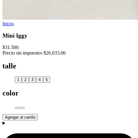
Inicio
.
Mini Iggy
$31.500
Precio sin impuestos
$26.033,06
talle
1
2
3
4
5
color
Agregar al carrito