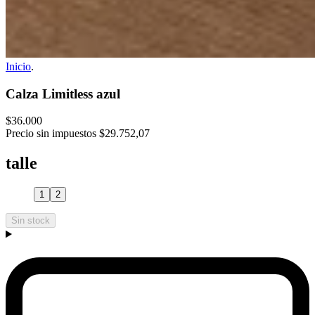
Inicio
.
Calza Limitless azul
$36.000
Precio sin impuestos
$29.752,07
talle
1
2
Sin stock